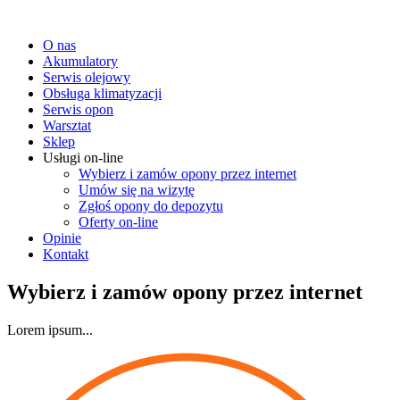
O nas
Akumulatory
Serwis olejowy
Obsługa klimatyzacji
Serwis opon
Warsztat
Sklep
Usługi on-line
Wybierz i zamów opony przez internet
Umów się na wizytę
Zgłoś opony do depozytu
Oferty on-line
Opinie
Kontakt
Wybierz i zamów opony przez internet
Lorem ipsum...