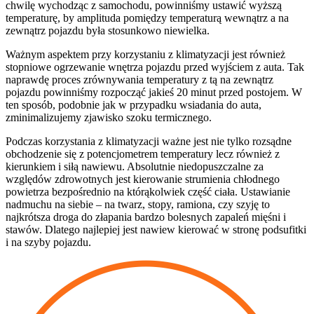
chwilę wychodząc z samochodu, powinniśmy ustawić wyższą
temperaturę, by amplituda pomiędzy temperaturą wewnątrz a na
zewnątrz pojazdu była stosunkowo niewielka.
Ważnym aspektem przy korzystaniu z klimatyzacji jest również
stopniowe ogrzewanie wnętrza pojazdu przed wyjściem z auta. Tak
naprawdę proces zrównywania temperatury z tą na zewnątrz
pojazdu powinniśmy rozpocząć jakieś 20 minut przed postojem. W
ten sposób, podobnie jak w przypadku wsiadania do auta,
zminimalizujemy zjawisko szoku termicznego.
Podczas korzystania z klimatyzacji ważne jest nie tylko rozsądne
obchodzenie się z potencjometrem temperatury lecz również z
kierunkiem i siłą nawiewu. Absolutnie niedopuszczalne za
względów zdrowotnych jest kierowanie strumienia chłodnego
powietrza bezpośrednio na którąkolwiek część ciała. Ustawianie
nadmuchu na siebie – na twarz, stopy, ramiona, czy szyję to
najkrótsza droga do złapania bardzo bolesnych zapaleń mięśni i
stawów. Dlatego najlepiej jest nawiew kierować w stronę podsufitki
i na szyby pojazdu.