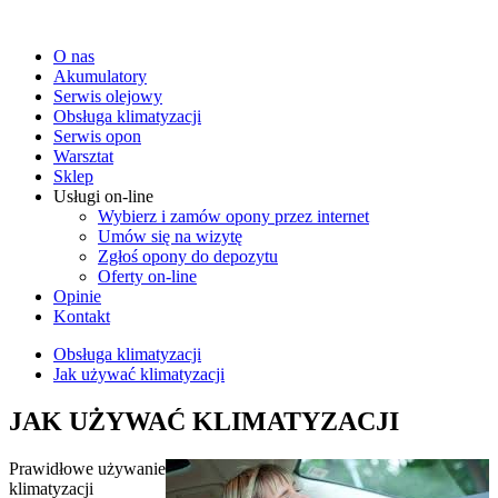
O nas
Akumulatory
Serwis olejowy
Obsługa klimatyzacji
Serwis opon
Warsztat
Sklep
Usługi on-line
Wybierz i zamów opony przez internet
Umów się na wizytę
Zgłoś opony do depozytu
Oferty on-line
Opinie
Kontakt
Obsługa klimatyzacji
Jak używać klimatyzacji
JAK UŻYWAĆ KLIMATYZACJI
Prawidłowe używanie
klimatyzacji