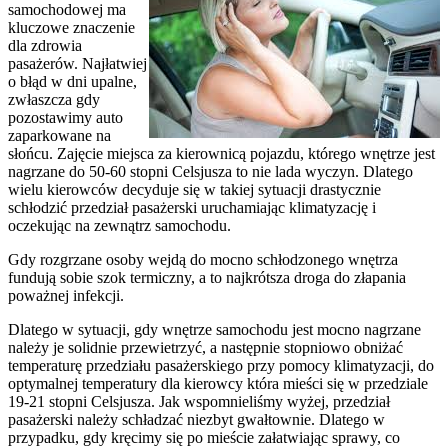
samochodowej ma
kluczowe znaczenie
dla zdrowia
pasażerów. Najłatwiej
o błąd w dni upalne,
zwłaszcza gdy
pozostawimy auto
zaparkowane na
słońcu. Zajęcie miejsca za kierownicą pojazdu, którego wnętrze jest
nagrzane do 50-60 stopni Celsjusza to nie lada wyczyn. Dlatego
wielu kierowców decyduje się w takiej sytuacji drastycznie
schłodzić przedział pasażerski uruchamiając klimatyzację i
oczekując na zewnątrz samochodu.
Gdy rozgrzane osoby wejdą do mocno schłodzonego wnętrza
fundują sobie szok termiczny, a to najkrótsza droga do złapania
poważnej infekcji.
Dlatego w sytuacji, gdy wnętrze samochodu jest mocno nagrzane
należy je solidnie przewietrzyć, a następnie stopniowo obniżać
temperaturę przedziału pasażerskiego przy pomocy klimatyzacji, do
optymalnej temperatury dla kierowcy która mieści się w przedziale
19-21 stopni Celsjusza. Jak wspomnieliśmy wyżej, przedział
pasażerski należy schładzać niezbyt gwałtownie. Dlatego w
przypadku, gdy kręcimy się po mieście załatwiając sprawy, co